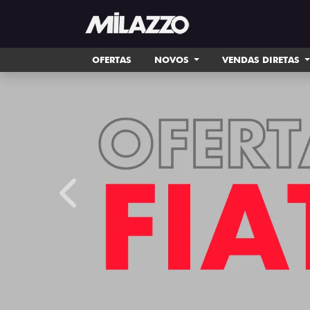
OFERTAS
NOVOS
VENDAS DIRETAS
templates.template-01.components.carousel.tex