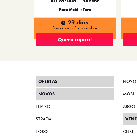
Kit correia + tensor
Para Mobi e Toro
29 dias
Para essa oferta acabar
Quero agora!
OFERTAS
NOVO
NOVOS
MOBI
TITANO
ARGO
STRADA
VEND
TORO
CNPJ 