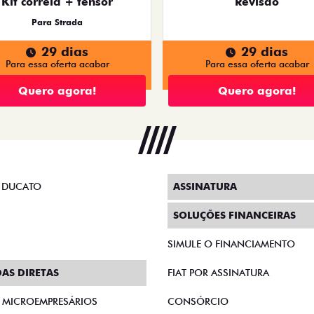
Kit correia + tensor
Revisão
Para Strada
29 dias
29 dias
Para essa oferta acabar
Para essa oferta acabar
Quero agora!
Quero agora!
 DUCATO
ASSINATURA
SOLUÇÕES FINANCEIRAS
SIMULE O FINANCIAMENTO
AS DIRETAS
FIAT POR ASSINATURA
E MICROEMPRESÁRIOS
CONSÓRCIO