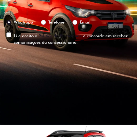
Preferência de contato:
Whatsapp
Telefone
Email
Li e aceito a
Política de Privacidade
e concordo em receber
comunicações da concessionária.
ENTRAR EM CONTATO
VISUALIZE O
VEÍCULO EM
360°