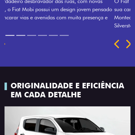
O Fiat Mobi tem sempre uma opção de cor que é a
sua cara. Escolha entre o Preto Vulcano, Vermelho
Montecarlo, Branco Banchisa, Prata Bari e Cinza
Silverstone.
Próximo
Previous
Next
Rodas de liga leve
ORIGINALIDADE E EFICIÊNCIA
EM CADA DETALHE