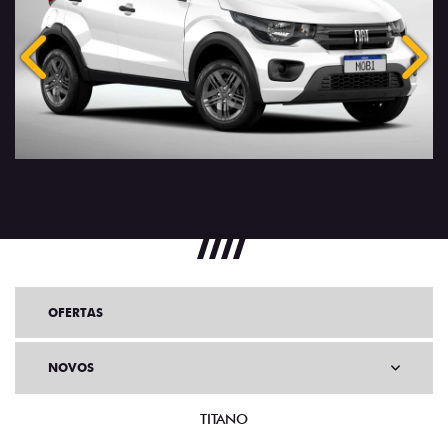
Anterior
Próx
OFERTAS
NOVOS
TITANO