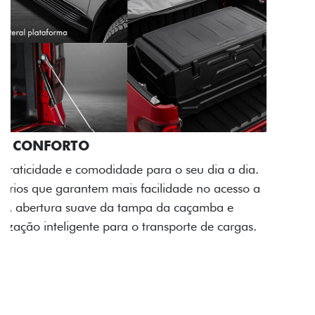
PACK OFF-ROAD
Prepare sua picape para qualquer desafio. O Pack
off-road combina engate de reboque para até 3,5
toneladas, alargadores de para-lamas e overbumper,
oferecendo mais capacidade de reboque, proteção
extra para a carroceria e um visual ainda mais
imponente para enfrentar qualquer terreno com
confiança.