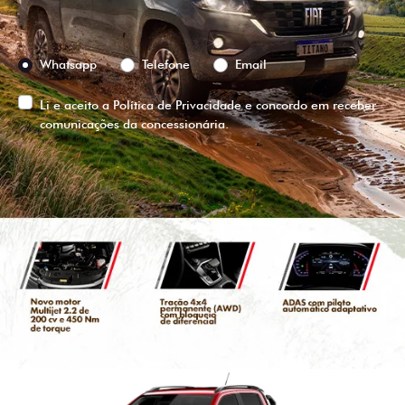
Preferência de contato:
Whatsapp
Telefone
Email
Li e aceito a
Política de Privacidade
e concordo em receber
comunicações da concessionária.
ENTRAR EM CONTATO
VISUALIZE O
VEÍCULO EM
360°