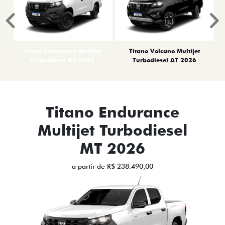
Anterior
P
Titano Endurance Multijet
Titano Volcano Multijet
Turbodiesel MT 2026
Turbodiesel AT 2026
Titano Endurance
Multijet Turbodiesel
MT 2026
a partir de R$ 238.490,00