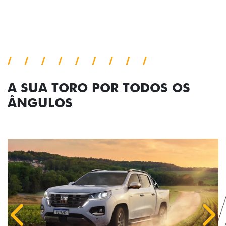
Próximo
Previous
Next
Pack tecnologia
A SUA TORO POR TODOS OS
ÂNGULOS
Anterior
Próx