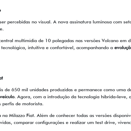
e
percebidas no visual. A nova assinatura luminosa com seta 
e.
, central multimídia de 10 polegadas nas versões Volcano em d
tecnológica, intuitiva e confortável, acompanhando a
evoluçã
at
is de 650 mil unidades produzidas e permanece como uma das
veículo
. Agora, com a introdução da tecnologia híbrida-leve,
s perfis de motorista.
 na Milazzo Fiat. Além de conhecer todas as versões disponív
idas, comparar configurações e realizar um test drive, vivenc