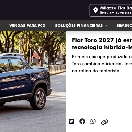
Milazzo Fiat B
Estou em outra cida
VENDAS PARA PCD
SOLUÇÕES FINANCEIRAS
SEMIN
Fiat Toro 2027 já es
tecnologia híbrida-l
Primeira picape produzida 
Toro combina eficiência, te
na rotina do motorista
Data da postagem: 01/07/