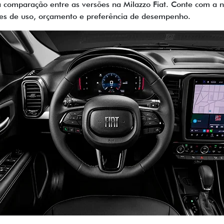
 comparação entre as versões na Milazzo Fiat. Conte com a no
des de uso, orçamento e preferência de desempenho.