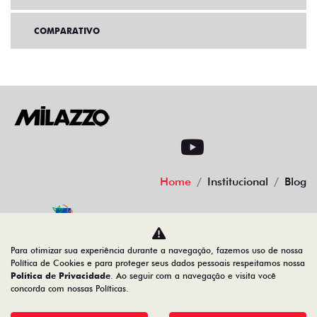
COMPARATIVO
Home
Institucional
Blog
Desacelere. Seu bem maior é a vida
Para otimizar sua experiência durante a navegação, fazemos uso de nossa
Política de Cookies e para proteger seus dados pessoais respeitamos nossa
Política de Privacidade
. Ao seguir com a navegação e visita você
concorda com nossas Políticas.
08.547.329/0008-55